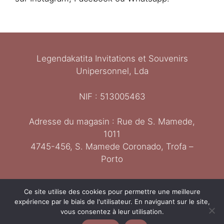
Legendakatita Invitations et Souvenirs
Unipersonnel, Lda
NIF : 513005463
Adresse du magasin : Rue de S. Mamede,
1011
Ελληνικά
4745-456, S. Mamede Coronado, Trofa –
Italiano
Porto
Español
Deutsch
Contact : 929065658
Ce site utilise des cookies pour permettre une meilleure
English
expérience par le biais de l'utilisateur. En naviguant sur le site,
vous consentez à leur utilisation.
Português