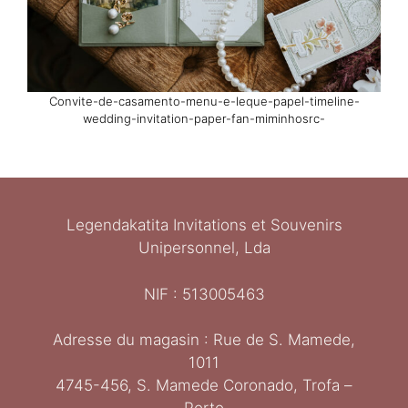
Convite-de-casamento-menu-e-leque-papel-timeline-
wedding-invitation-paper-fan-miminhosrc-
Legendakatita Invitations et Souvenirs
Unipersonnel, Lda
NIF : 513005463
Adresse du magasin : Rue de S. Mamede,
1011
Ελληνικά
4745-456, S. Mamede Coronado, Trofa –
Italiano