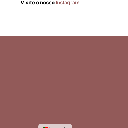
Visite o nosso
Instagram
Ελληνικά
Italiano
Español
Deutsch
English
Français