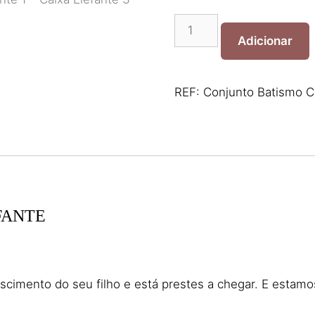
Quantidade
de
Adicionar
Conjunto
Batismo
Caixa
REF:
Conjunto Batismo Ca
Elefante
FANTE
scimento do seu filho e está prestes a chegar. E estam