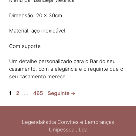
Menu Bar Bandeja Metálica
Dimensão: 20 x 30cm
Material: aço inoxidável
Com suporte
Um detalhe personalizado para o Bar do seu
casamento, com a elegância e o requinte que o
seu casamento merece.
Página
Página
Página
1
2
...
465
Seguinte
→
Legendakatita Convites e Lembranças
Unipessoal, Lda