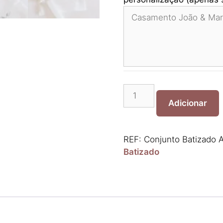
Quantidade
de
Adicionar
Conjunto
Batismo
Amoroso
REF:
Conjunto Batizado 
Linho
Batizado