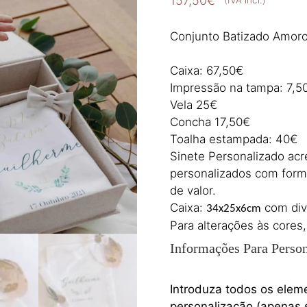
157,50
€
(IVA incl.)
Conjunto Batizado Amor
Caixa: 67,50€
Impressão na tampa: 7,5
Vela 25€
Concha 17,50€
Toalha estampada: 40€
Sinete Personalizado ac
personalizados com form
de valor.
Caixa:
com divi
34x25x6cm
Para alterações às cores,
Informações Para Person
Introduza todos os elem
personalização (apenas s