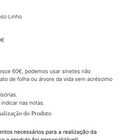
oso Linho
0€
resce 60€, podemos usar sinetes não
ato de folha ou árvore da vida sem acréscimo
sórias.
 indicar nas notas.
alização do Produto
entos necessários para a realização da
e o produto for personalizável)