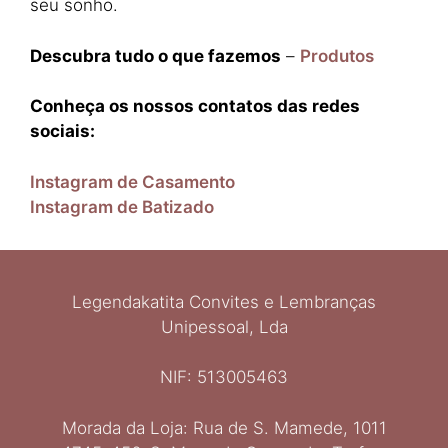
seu sonho.
Descubra tudo o que fazemos
–
Produtos
Conheça os nossos contatos das redes
sociais:
Instagram de Casamento
Instagram de Batizado
Legendakatita Convites e Lembranças
Unipessoal, Lda
NIF: 513005463
Morada da Loja: Rua de S. Mamede, 1011
Ελληνικά