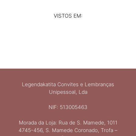
VISTOS EM:
Legendakatita Convites e Lembranças
Unipessoal, Lda
NIF: 513005463
Morada da Loja: Rua de S. Mamede, 1011
4745-456, S. Mamede Coronado, Trofa –