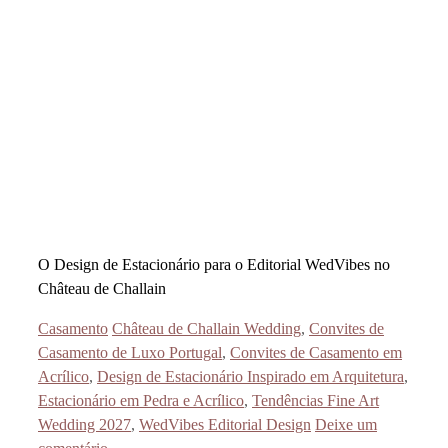
O Design de Estacionário para o Editorial WedVibes no
Château de Challain
Categorias
Etiquetas
Casamento
Château de Challain Wedding
,
Convites de
Casamento de Luxo Portugal
,
Convites de Casamento em
Acrílico
,
Design de Estacionário Inspirado em Arquitetura
,
Estacionário em Pedra e Acrílico
,
Tendências Fine Art
Wedding 2027
,
WedVibes Editorial Design
Deixe um