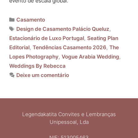
evento de escala global.
Categorias
Casamento
Etiquetas
Design de Casamento Palácio Queluz
,
Estacionário de Luxo Portugal
,
Seating Plan
Editorial
,
Tendências Casamento 2026
,
The
Lopes Photography
,
Vogue Arabia Wedding
,
Weddings By Rebecca
Deixe um comentário
Legendakatita Convites e Lembranças
Unipessoal, Lda
NIF: 513005463