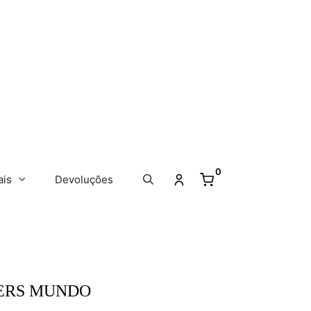
0
ais
Devoluções
XERS MUNDO