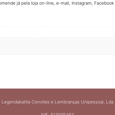
omende já pela loja on-line, e-mail, Instagram, Faceboo
Legendakatita Convites e Lembranças Unipessoal, Lda
NIF: 513005463