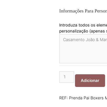
Informações Para Person
Introduza todos os elem
personalização (apenas s
Quantidade
de
Adicionar
Prenda
Pai
Boxers
REF:
Prenda Pai Boxers
Mundo