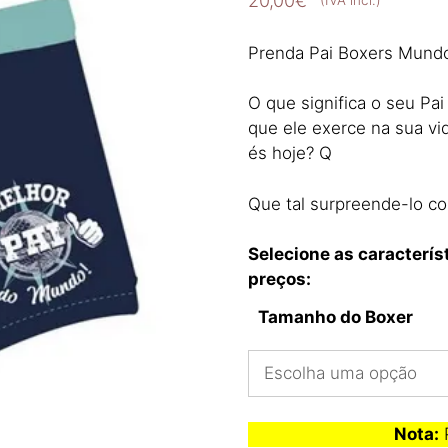
20,00
€
(IVA incl.)
Prenda Pai Boxers Mund
O que significa o seu Pai
que ele exerce na sua v
és hoje? Q
Que tal surpreende-lo c
Selecione as caracterís
preços:
Tamanho do Boxer
Nota:
P