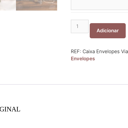
Quantidade
de
Adicionar
Caixa
Envelopes
Viagens
REF:
Caixa Envelopes Via
Original
Envelopes
IGINAL