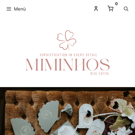
0
Menù