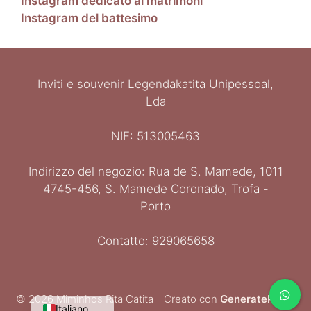
Instagram dedicato ai matrimoni
Instagram del battesimo
Inviti e souvenir Legendakatita Unipessoal,
Lda
NIF: 513005463
Indirizzo del negozio: Rua de S. Mamede, 1011
Ελληνικά
4745-456, S. Mamede Coronado, Trofa -
Español
Porto
Deutsch
English
Contatto: 929065658
Français
Português
© 2026 Miminhos Rita Catita
- Creato con
GeneratePress
Italiano