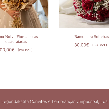
o Noiva Flores-secas
Ramo para Solteiras
desidratadas
30,00
€
(IVA incl.)
100,00
€
(IVA incl.)
Legendakatita Convites e Lembranças Unipessoal, Lda