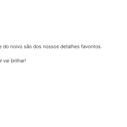
 do noivo são dos nossos detalhes favoritos.
vai brilhar!
sua história. Por isso, vamos já conta-la como
mpre a promessa de qualidade.
utos ajustados ao gosto de cada cliente,