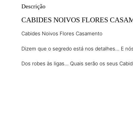
Descrição
CABIDES NOIVOS FLORES CASA
Cabides Noivos Flores Casamento
Dizem que o segredo está nos detalhes… E nós 
Dos robes às ligas… Quais serão os seus Cabide
Feitos com amor, os acessórios de noiva são fei
ela é, pelas suas palavras.
Cabides Noivos Flores Casamento
No entanto, temos na nossa loja, vários Cabid
Entendemos que o mérito pelo
Casamento
é s