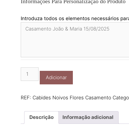
Informações Para Personalização do Produto
Introduza todos os elementos necessários para
Quantidade
Adicionar
de
Cabides
Noivos
REF:
Cabides Noivos Flores Casamento
Catego
Flores
Casamento
Descrição
Informação adicional