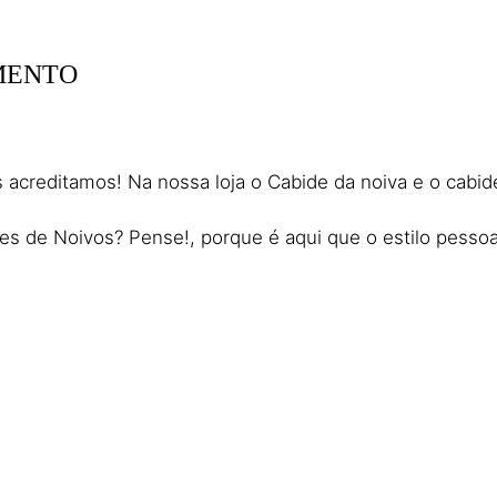
MENTO
acreditamos! Na nossa loja o Cabide da noiva e o cabide
s de Noivos? Pense!, porque é aqui que o estilo pessoal 
tos para cada cliente, ideia que resulta dos detalhes da 
es de Noivos, para vários preços e gostos, mantendo se
eu, mas que a missão é nossa. E, por isso, criamos prod