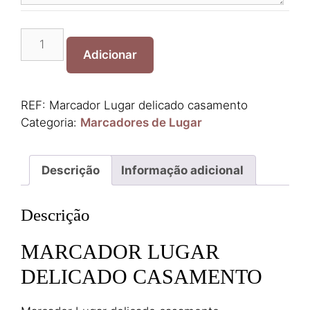
Quantidade
de
Adicionar
Marcador
Lugar
Delicado
REF:
Marcador Lugar delicado casamento
Casamento
Categoria:
Marcadores de Lugar
Descrição
Informação adicional
Descrição
MARCADOR LUGAR
DELICADO CASAMENTO