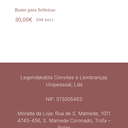
Ramo para Solteiras
30,00
€
(IVA incl.)
Legendakatita Convites e Lembranças
Unipessoal, Lda
NIF: 513005463
Morada da Loja: Rua de S. Mamede, 1011
Ελληνικά
4745-456, S. Mamede Coronado, Trofa –
Italiano
Porto