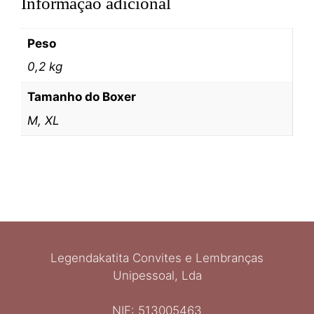
Informação adicional
Peso
0,2 kg
Tamanho do Boxer
M, XL
Legendakatita Convites e Lembranças
Unipessoal, Lda
NIF: 513005463