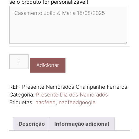
se o produto for personalizável)
Quantidade
Adicionar
de
Presente
Namorados
REF:
Presente Namorados Champanhe Ferreros
Champanhe
Categoria:
Presente Dia dos Namorados
Ferreros
Etiquetas:
naofeed
,
naofeedgoogle
Descrição
Informação adicional