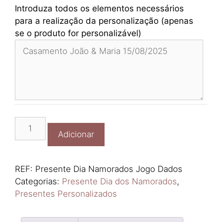
Introduza todos os elementos necessários
para a realização da personalização (apenas
se o produto for personalizável)
Quantidade
Adicionar
de
Presente
Dia
REF:
Presente Dia Namorados Jogo Dados
Namorados
Categorias:
Presente Dia dos Namorados
,
Jogo
Presentes Personalizados
Dados