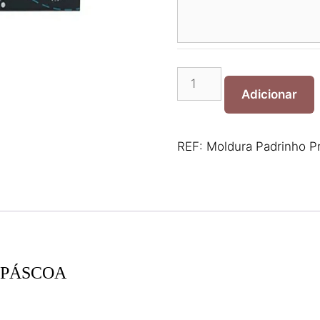
Quantidade
de
Adicionar
Moldura
Padrinho
Presente
REF:
Moldura Padrinho P
Páscoa
 PÁSCOA