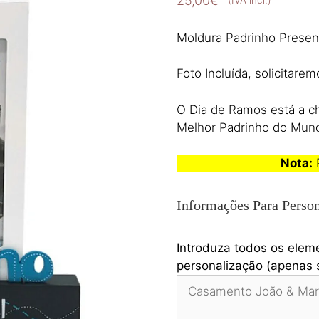
25,00
€
(IVA incl.)
Moldura Padrinho Presen
Foto Incluída, solicitar
O Dia de Ramos está a ch
Melhor Padrinho do Mun
Nota:
P
Informações Para Person
Introduza todos os elem
personalização (apenas s