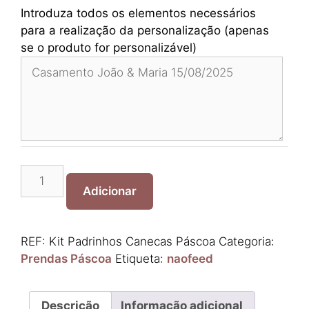
Introduza todos os elementos necessários
para a realização da personalização (apenas
se o produto for personalizável)
Quantidade
de
Adicionar
Kit
Padrinhos
Canecas
REF:
Kit Padrinhos Canecas Páscoa
Categoria:
Páscoa
Prendas Páscoa
Etiqueta:
naofeed
Descrição
Informação adicional