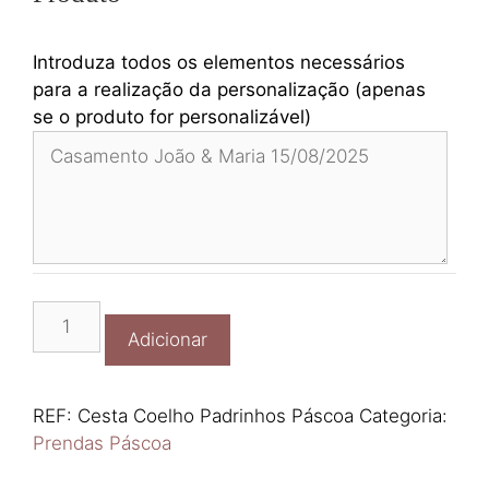
Introduza todos os elementos necessários
para a realização da personalização (apenas
se o produto for personalizável)
Quantidade
Adicionar
de
Cesta
Coelho
REF:
Cesta Coelho Padrinhos Páscoa
Categoria:
Padrinhos
Prendas Páscoa
Páscoa