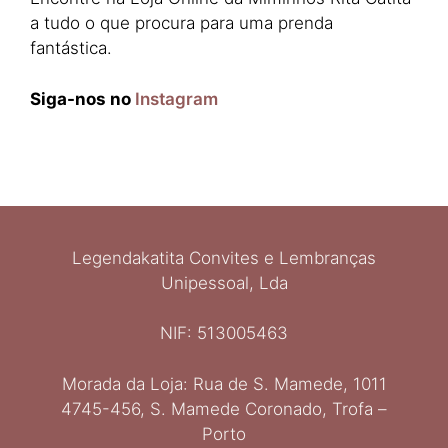
a tudo o que procura para uma prenda
fantástica.
Siga-nos no
Instagram
Legendakatita Convites e Lembranças
Unipessoal, Lda
NIF: 513005463
Morada da Loja: Rua de S. Mamede, 1011
Ελληνικά
4745-456, S. Mamede Coronado, Trofa –
Italiano
Porto