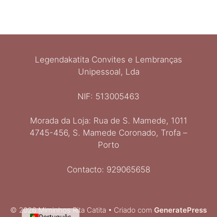
Legendakatita Convites e Lembranças
Unipessoal, Lda
NIF: 513005463
Morada da Loja: Rua de S. Mamede, 1011
Ελληνικά
4745-456, S. Mamede Coronado, Trofa –
Italiano
Porto
Español
Deutsch
Contacto: 929065658
English
Français
© 2026 Miminhos Rita Catita
• Criado com
GeneratePress
Português