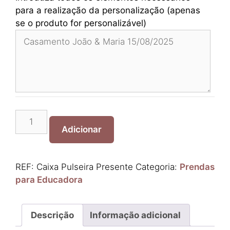
para a realização da personalização (apenas
se o produto for personalizável)
Quantidade
de
Adicionar
Caixa
Pulseira
Presente
REF:
Caixa Pulseira Presente
Categoria:
Prendas
para Educadora
Descrição
Informação adicional