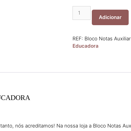
Quantidade
de
Adicionar
Bloco
Notas
Auxiliar
REF:
Bloco Notas Auxilia
ou
Educadora
Educadora
DUCADORA
anto, nós acreditamos! Na nossa loja a Bloco Notas Aux