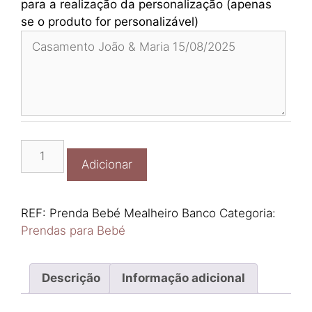
para a realização da personalização (apenas
se o produto for personalizável)
Quantidade
Adicionar
de
Prenda
Bebé
REF:
Prenda Bebé Mealheiro Banco
Categoria:
Mealheiro
Prendas para Bebé
Banco
Descrição
Informação adicional