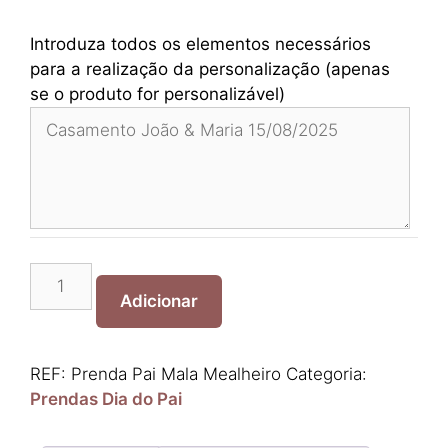
Introduza todos os elementos necessários
para a realização da personalização (apenas
se o produto for personalizável)
Quantidade
de
Adicionar
Prenda
Pai
Mala
REF:
Prenda Pai Mala Mealheiro
Categoria:
Mealheiro
Prendas Dia do Pai