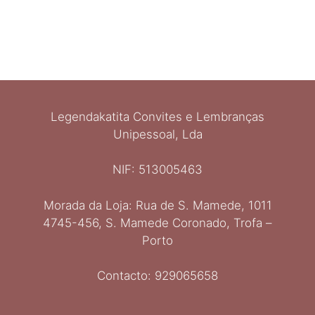
Legendakatita Convites e Lembranças
Unipessoal, Lda
NIF: 513005463
Morada da Loja: Rua de S. Mamede, 1011
Ελληνικά
4745-456, S. Mamede Coronado, Trofa –
Italiano
Porto
Español
Deutsch
Contacto: 929065658
English