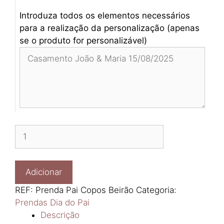
Introduza todos os elementos necessários
para a realização da personalização (apenas
se o produto for personalizável)
Quantidade
de
Prenda
Pai
Adicionar
Copos
REF:
Prenda Pai Copos Beirão
Categoria:
Beirão
Prendas Dia do Pai
Descrição