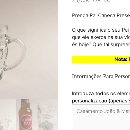
25,00
€
(IVA incl.)
Prenda Pai Caneca Prese
O que significa o seu Pai
que ele exerce na sua v
és hoje? Que tal surpre
Nota:
P
Informações Para Person
Introduza todos os elem
personalização (apenas s