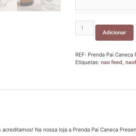
Quantidade
de
Adicionar
Prenda
Pai
Caneca
REF:
Prenda Pai Caneca 
Presente
Etiquetas:
nao feed
,
nao
acreditamos! Na nossa loja a Prenda Pai Caneca Presen