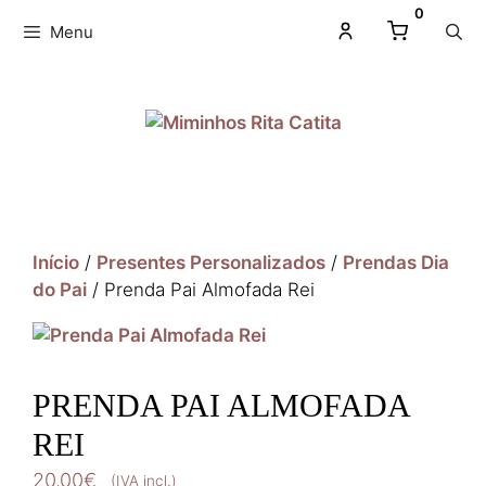
0
Menu
Início
/
Presentes Personalizados
/
Prendas Dia
do Pai
/ Prenda Pai Almofada Rei
PRENDA PAI ALMOFADA
REI
20,00
€
(IVA incl.)