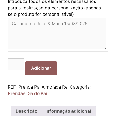
Introduza todos os elementos necessários
para a realização da personalização (apenas
se o produto for personalizável)
Quantidade
de
Adicionar
Prenda
Pai
Almofada
REF:
Prenda Pai Almofada Rei
Categoria:
Rei
Prendas Dia do Pai
Descrição
Informação adicional