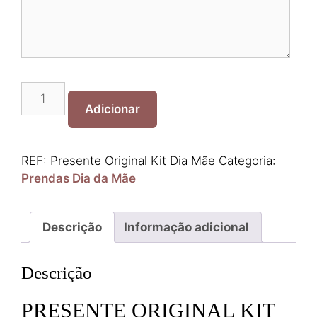
Quantidade
de
Adicionar
Presente
Original
Kit
REF:
Presente Original Kit Dia Mãe
Categoria:
Dia
Prendas Dia da Mãe
Mãe
Descrição
Informação adicional
Descrição
PRESENTE ORIGINAL KIT