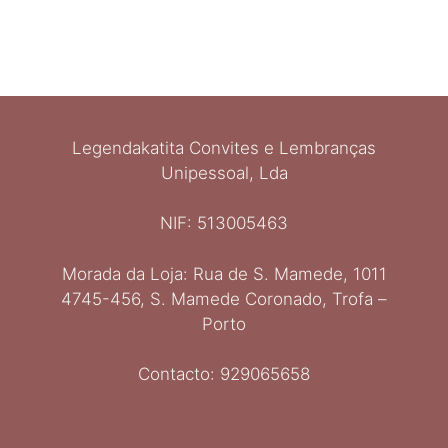
Legendakatita Convites e Lembranças
Unipessoal, Lda
NIF: 513005463
Morada da Loja: Rua de S. Mamede, 1011
Ελληνικά
4745-456, S. Mamede Coronado, Trofa –
Italiano
Porto
Español
Deutsch
Contacto: 929065658
English
Français