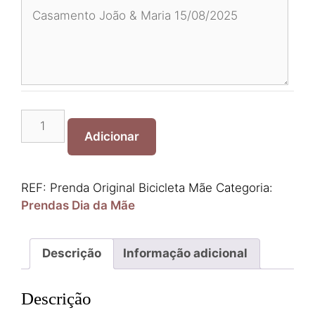
Quantidade
de
Adicionar
Prenda
Original
Bicicleta
REF:
Prenda Original Bicicleta Mãe
Categoria:
Mãe
Prendas Dia da Mãe
Descrição
Informação adicional
Descrição