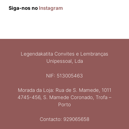
Siga-nos no
Instagram
Legendakatita Convites e Lembranças
Unipessoal, Lda
NIF: 513005463
Morada da Loja: Rua de S. Mamede, 1011
Ελληνικά
4745-456, S. Mamede Coronado, Trofa –
Italiano
Porto
Español
Deutsch
Contacto: 929065658
English