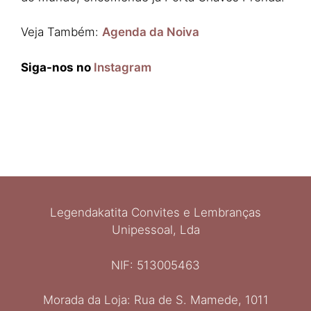
Veja Também:
Agenda da Noiva
Siga-nos no
Instagram
Legendakatita Convites e Lembranças
Unipessoal, Lda
NIF: 513005463
Morada da Loja: Rua de S. Mamede, 1011
Ελληνικά