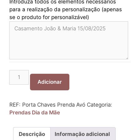
Introduza todos os elementos necessários
para a realização da personalização (apenas
se o produto for personalizável)
Quantidade
de
Adicionar
Porta
Chaves
Prenda
REF:
Porta Chaves Prenda Avó
Categoria:
Avó
Prendas Dia da Mãe
Descrição
Informação adicional