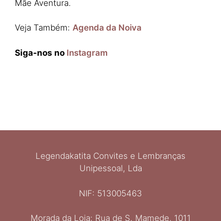
Mãe Aventura.
Veja Também:
Agenda da Noiva
Siga-nos no
Instagram
Legendakatita Convites e Lembranças
Unipessoal, Lda
NIF: 513005463
Morada da Loja: Rua de S. Mamede, 1011
Ελληνικά