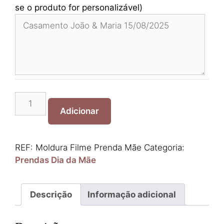
se o produto for personalizável)
Quantidade
de
Adicionar
Moldura
Filme
Prenda
REF:
Moldura Filme Prenda Mãe
Categoria:
Mãe
Prendas Dia da Mãe
Descrição
Informação adicional