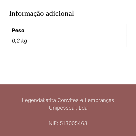
Informação adicional
Peso
0,2 kg
Legendakatita Convites e Lembranças
Unipessoal, Lda
NIF: 513005463