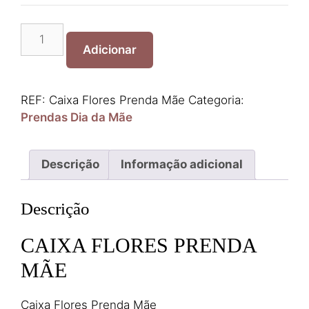
Quantidade
de
Adicionar
Caixa
Flores
Prenda
REF:
Caixa Flores Prenda Mãe
Categoria:
Mãe
Prendas Dia da Mãe
Descrição
Informação adicional
Descrição
CAIXA FLORES PRENDA
MÃE
Caixa Flores Prenda Mãe