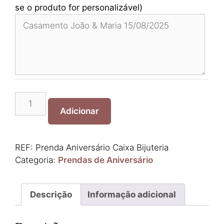
se o produto for personalizável)
Quantidade
de
Adicionar
Prenda
Aniversário
Caixa
REF:
Prenda Aniversário Caixa Bijuteria
Bijuteria
Categoria:
Prendas de Aniversário
Descrição
Informação adicional