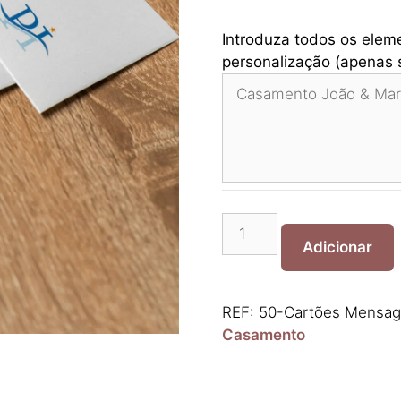
Introduza todos os elem
personalização (apenas s
Quantidade
de
Adicionar
50-
Cartões
Mensagens
REF:
50-Cartões Mensage
Enrolar
Casamento
Fita