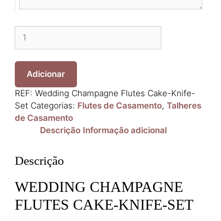
Quantidade
de
Wedding
Champagne
Adicionar
Flutes
Cake-
REF:
Wedding Champagne Flutes Cake-Knife-
Knife-
Set
Categorias:
Flutes de Casamento
,
Talheres
Set
de Casamento
Descrição
Informação adicional
Descrição
WEDDING CHAMPAGNE
FLUTES CAKE-KNIFE-SET