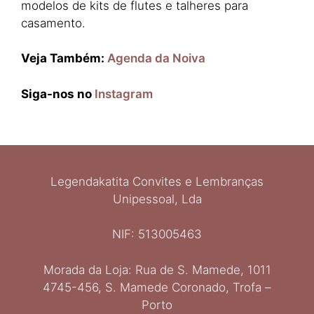
modelos de kits de flutes e talheres para
casamento.
Veja Também:
Agenda da Noiva
Siga-nos no
Instagram
Legendakatita Convites e Lembranças
Unipessoal, Lda
NIF: 513005463
Morada da Loja: Rua de S. Mamede, 1011
Ελληνικά
4745-456, S. Mamede Coronado, Trofa –
Italiano
Porto