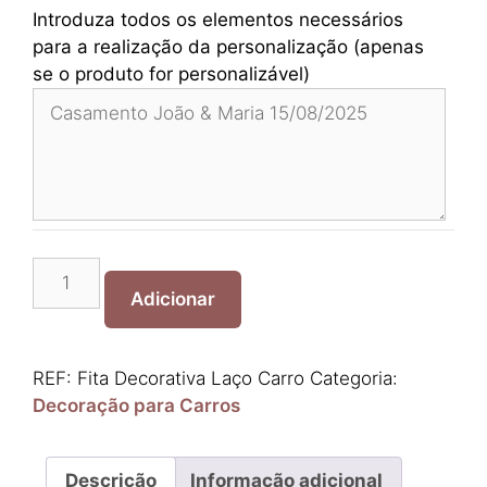
Introduza todos os elementos necessários
para a realização da personalização (apenas
se o produto for personalizável)
Quantidade
de
Adicionar
Fita
Decorativa
Laço
REF:
Fita Decorativa Laço Carro
Categoria:
Carro
Decoração para Carros
Descrição
Informação adicional