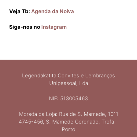
Veja Tb:
Agenda da Noiva
Siga-nos no
Instagram
Legendakatita Convites e Lembranças
Unipessoal, Lda
NIF: 513005463
Morada da Loja: Rua de S. Mamede, 1011
Ελληνικά
4745-456, S. Mamede Coronado, Trofa –
Italiano
Porto
Español