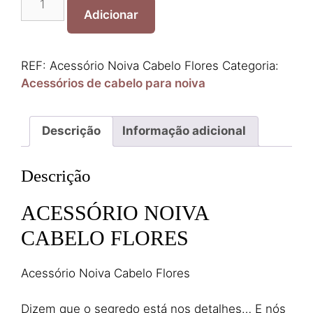
de
Adicionar
Acessório
Noiva
Cabelo
REF:
Acessório Noiva Cabelo Flores
Categoria:
Flores
Acessórios de cabelo para noiva
Descrição
Informação adicional
Descrição
ACESSÓRIO NOIVA
CABELO FLORES
Acessório Noiva Cabelo Flores
Dizem que o segredo está nos detalhes… E nós