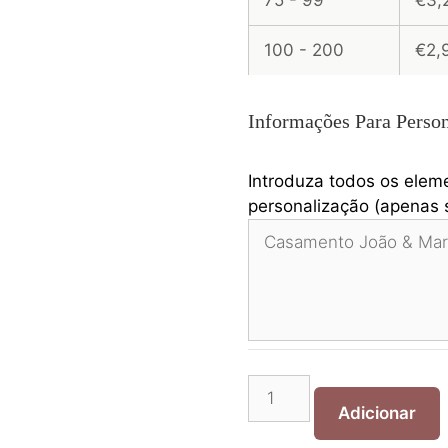
75 - 99
€3,
100 - 200
€2,
Informações Para Person
Introduza todos os elem
personalização (apenas s
Quantidade
de
Adicionar
Pin