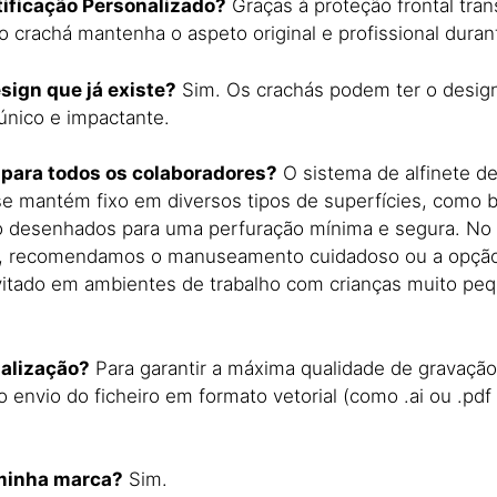
tificação Personalizado?
Graças à proteção frontal tra
 crachá mantenha o aspeto original e profissional duran
esign que já existe?
Sim. Os crachás podem ter o design
único e impactante.
o para todos os colaboradores?
O sistema de alfinete d
se mantém fixo em diversos tipos de superfícies, como b
ão desenhados para uma perfuração mínima e segura. No 
), recomendamos o manuseamento cuidadoso ou a opção 
 evitado em ambientes de trabalho com crianças muito pe
nalização?
Para garantir a máxima qualidade de gravaçã
envio do ficheiro em formato vetorial (como .ai ou .pdf v
 minha marca?
Sim.