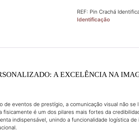
Crachá
Identificação
REF:
Pin Crachá Identifi
Personalizado
Identificação
ERSONALIZADO: A EXCELÊNCIA NA IMA
 de eventos de prestígio, a comunicação visual não se l
a fisicamente é um dos pilares mais fortes da credibili
ta indispensável, unindo a funcionalidade logística de i
ucional.