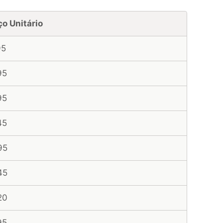
ço Unitário
95
95
95
45
95
45
20
95