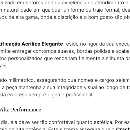
alorizado em setores onde a excelência no atendimento e
om naturalidade em qualquer uniforme ou traje formal,
desd
vos de alta gama,
onde a discrição e o bom gosto são obr
ificação Acrílico Elegante
reside no rigor da sua execu
mite entregar contornos suaves,
bordas polidas e acab
tos personalizados que respeitam fielmente a silhueta da
ais.
do milimétrico,
assegurando que nomes e cargos sejam i
a peça mantenha a sua integridade visual ao longo de t
a empresa sempre digna e profissional.
 Alta Performance
 dia,
ela deve ser tão confortável quanto estética.
Por es
io de alta potência.
Este sistema assegura que o
Crach