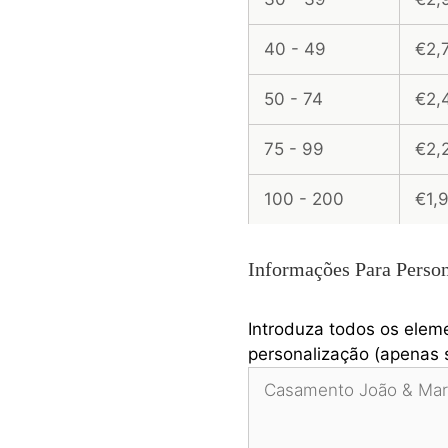
40 - 49
€2,
50 - 74
€2,
75 - 99
€2,
100 - 200
€1,
Informações Para Person
Introduza todos os elem
personalização (apenas s