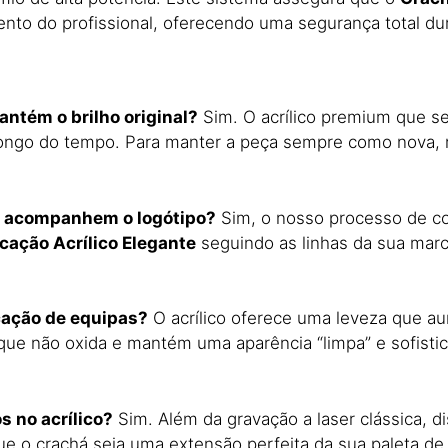
to do profissional,
oferecendo uma segurança total dur
antém o brilho original?
Sim.
O acrílico premium que s
longo do tempo.
Para manter a peça sempre como nova,
ue acompanhem o logótipo?
Sim,
o nosso processo de cor
icação Acrílico Elegante
seguindo as linhas da sua marc
icação de equipas?
O acrílico oferece uma leveza que au
que não oxida e mantém uma aparência “limpa” e sofistic
s no acrílico?
Sim.
Além da gravação a laser clássica,
di
e o crachá seja uma extensão perfeita da sua paleta de c