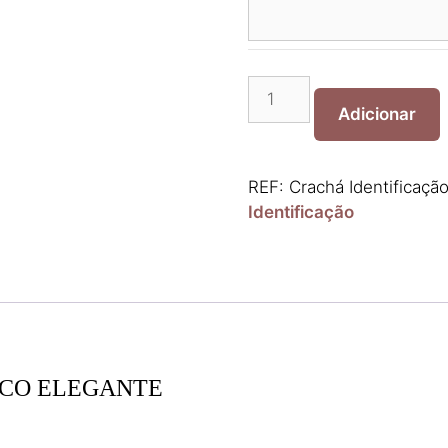
Quantidade
de
Adicionar
Crachá
Identificação
Acrílico
REF:
Crachá Identificação
Elegante
Identificação
ICO ELEGANTE