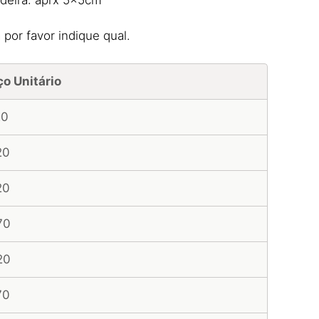
por favor indique qual.
ço Unitário
20
20
20
70
20
70