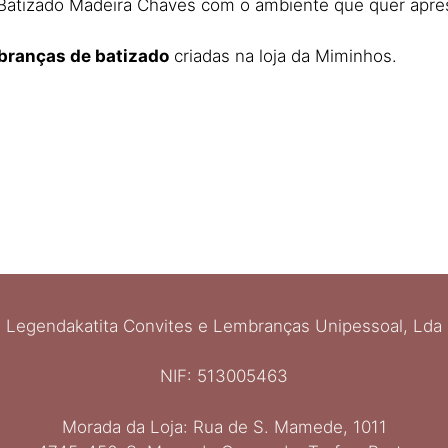
Batizado Madeira Chaves com o ambiente que quer apres
branças de batizado
criadas na loja da Miminhos.​
Legendakatita Convites e Lembranças Unipessoal, Lda
NIF: 513005463
Morada da Loja: Rua de S. Mamede, 1011