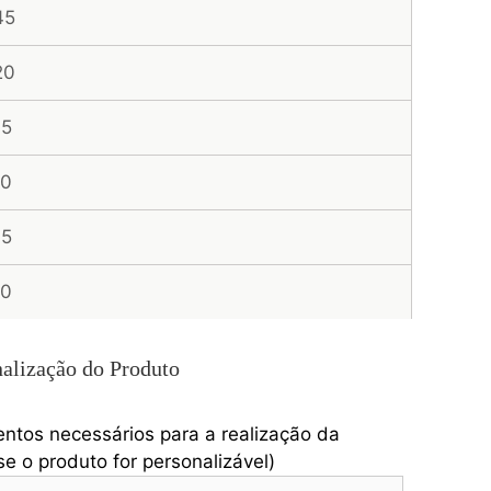
45
20
95
70
45
20
alização do Produto
entos necessários para a realização da
e o produto for personalizável)