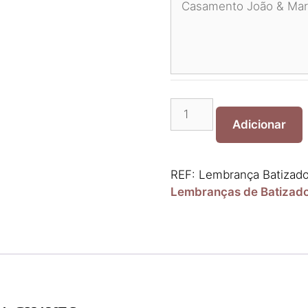
Quantidade
de
Adicionar
Lembrança
Batizado
Madeira
REF:
Lembrança Batizad
Chaves
Lembranças de Batizad