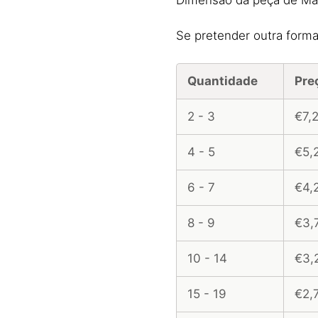
Se pretender outra forma 
Quantidade
Pre
2 - 3
€7,
4 - 5
€5,
6 - 7
€4,
8 - 9
€3,
10 - 14
€3,
15 - 19
€2,