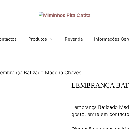
ontactos
Produtos
Revenda
Informações Ger
Lembrança Batizado Madeira Chaves
LEMBRANÇA BAT
14,25
€
(IVA incl.)
Lembrança Batizado Made
gosto, entre em contact
Dimensão da peça de Ma