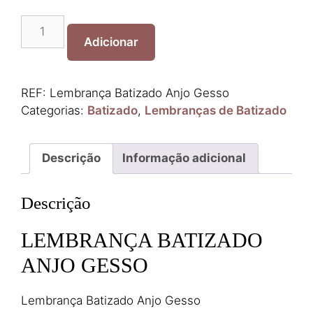
Quantidade
de
Adicionar
Lembrança
Batizado
Anjo
REF:
Lembrança Batizado Anjo Gesso
Gesso
Categorias:
Batizado
,
Lembranças de Batizado
Descrição
Informação adicional
Descrição
LEMBRANÇA BATIZADO
ANJO GESSO
Lembrança Batizado Anjo Gesso