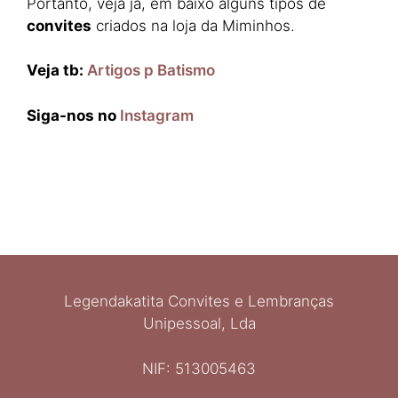
Portanto, veja já, em baixo alguns tipos de
convites
criados na loja da Miminhos.​
Veja tb:
Artigos p Batismo
Siga-nos no
Instagram
Legendakatita Convites e Lembranças
Unipessoal, Lda
NIF: 513005463