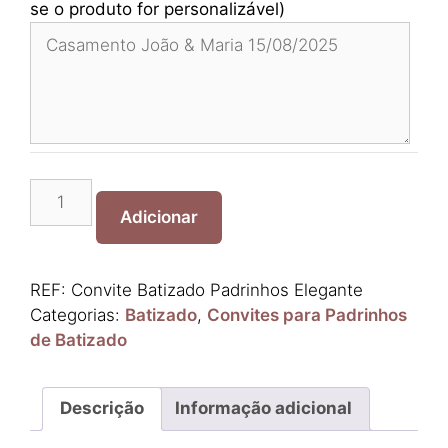
se o produto for personalizável)
Quantidade
de
Adicionar
Convite
Batizado
Padrinhos
REF:
Convite Batizado Padrinhos Elegante
Elegante
Categorias:
Batizado
,
Convites para Padrinhos
de Batizado
Descrição
Informação adicional