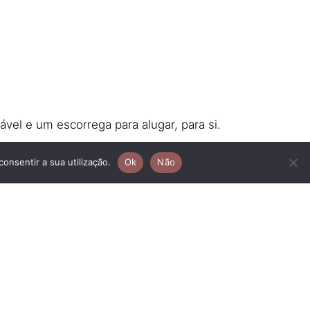
el e um escorrega para alugar, para si.
imples, às mais elegantes e mais formais, até
consentir a sua utilização.
Ok
Não
tar aos seus convidados no dia.