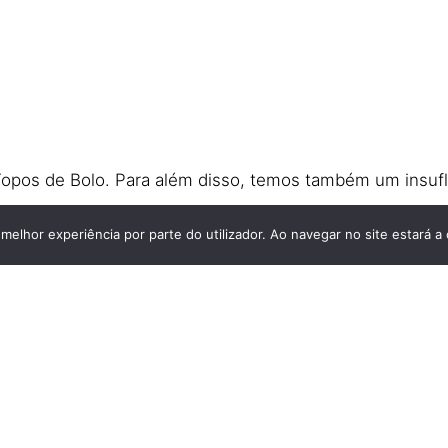
opos de Bolo. Para além disso, temos também um insufláv
já mais ideias de
convites de
batismo
, desde as mais s
 melhor experiência por parte do utilizador. Ao navegar no site estará a 
izado Criativo Original com o ambiente que quer apresen
vites de batismo
criados na loja da Miminhos.​