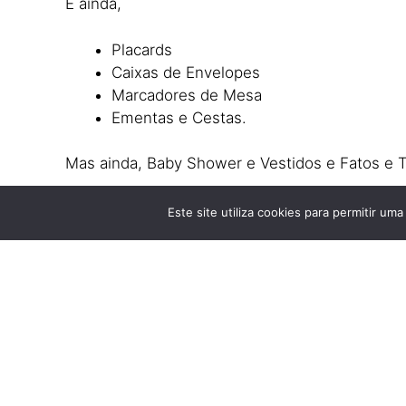
E ainda,
Placards
Caixas de Envelopes
Marcadores de Mesa
Ementas e Cestas.
Mas ainda, Baby Shower e Vestidos e Fatos e T
Portanto, inspire-se no nosso trabalho e tenha 
Este site utiliza cookies para permitir uma
aos mais divertidos.
Assim, combine já o design do seu Convite Bat
Portanto, veja já, em baixo alguns tipos de
con
Veja tb:
Artigos p Batismo