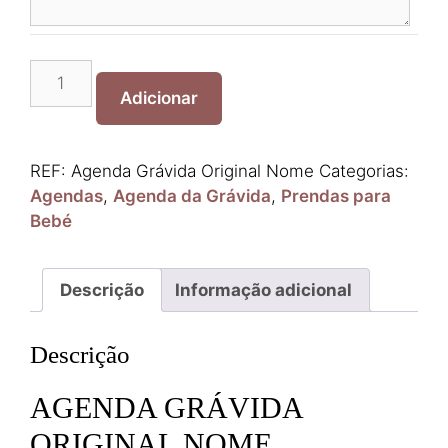
Quantidade
de
Adicionar
Agenda
Grávida
Original
REF:
Agenda Grávida Original Nome
Categorias:
Nome
Agendas
,
Agenda da Grávida
,
Prendas para
Bebé
Descrição
Informação adicional
Descrição
AGENDA GRÁVIDA
ORIGINAL NOME