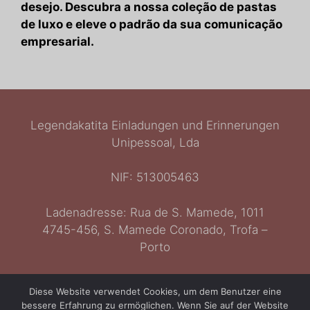
desejo. Descubra a nossa coleção de pastas
de luxo e eleve o padrão da sua comunicação
empresarial.
Legendakatita Einladungen und Erinnerungen
Unipessoal, Lda
NIF: 513005463
Ladenadresse: Rua de S. Mamede, 1011
Ελληνικά
4745-456, S. Mamede Coronado, Trofa –
Italiano
Porto
Español
English
Kontakt: 929065658
Diese Website verwendet Cookies, um dem Benutzer eine
Français
bessere Erfahrung zu ermöglichen. Wenn Sie auf der Website