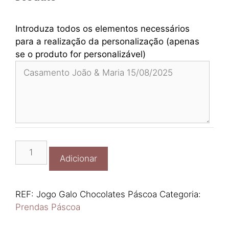
Introduza todos os elementos necessários
para a realização da personalização (apenas
se o produto for personalizável)
Quantidade
Adicionar
de
Jogo
Galo
REF:
Jogo Galo Chocolates Páscoa
Categoria:
Chocolates
Prendas Páscoa
Páscoa