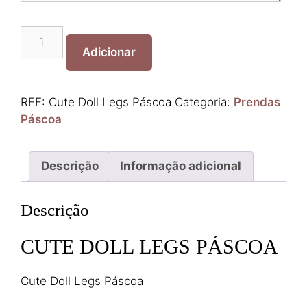
Quantidade
de
Adicionar
Cute
Doll
Legs
REF:
Cute Doll Legs Páscoa
Categoria:
Prendas
Páscoa
Páscoa
Descrição
Informação adicional
Descrição
CUTE DOLL LEGS PÁSCOA
Cute Doll Legs Páscoa