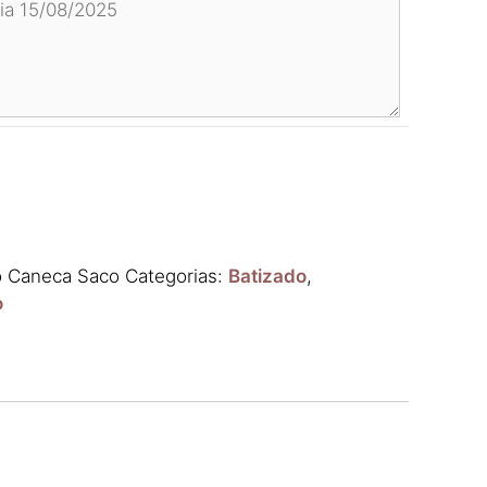
o Caneca Saco
Categorias:
Batizado
,
o