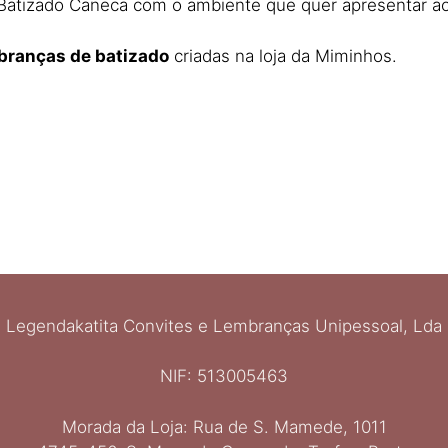
Batizado Caneca com o ambiente que quer apresentar ao
branças de batizado
criadas na loja da Miminhos.​
Legendakatita Convites e Lembranças Unipessoal, Lda
NIF: 513005463
Morada da Loja: Rua de S. Mamede, 1011