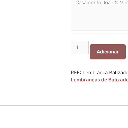
Quantidade
de
Adicionar
Lembrança
Batizado
Caneca
REF:
Lembrança Batizad
Saco
Lembranças de Batizad