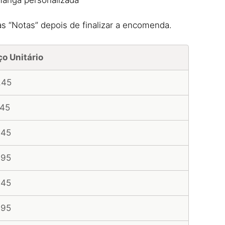
as “Notas” depois de finalizar a encomenda.
ço Unitário
,45
,45
,45
,95
,45
,95