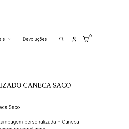
0
ais
Devoluções
IZADO CANECA SACO
eca Saco
tampagem personalizada + Caneca
manga personalizada