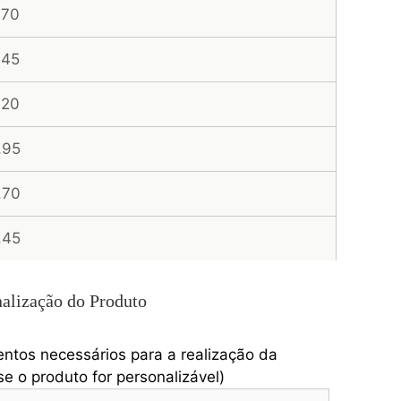
,70
,45
,20
,95
,70
,45
alização do Produto
entos necessários para a realização da
e o produto for personalizável)