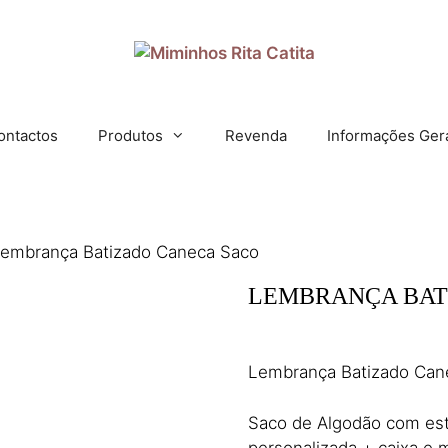
ontactos
Produtos
Revenda
Informações Ger
Lembrança Batizado Caneca Saco
LEMBRANÇA BAT
26,50
€
(IVA incl.)
Lembrança Batizado Can
Saco de Algodão com es
personalizada + caixa e 