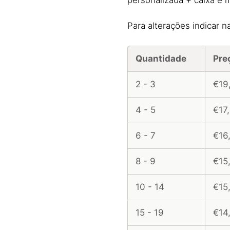
Para alterações indicar n
Quantidade
Pre
2 - 3
€19
4 - 5
€17
6 - 7
€16
8 - 9
€15
10 - 14
€15
15 - 19
€14