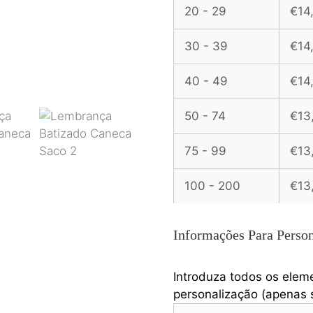
20 - 29
€14
30 - 39
€14
40 - 49
€14
50 - 74
€13
75 - 99
€13
100 - 200
€13
Informações Para Person
Introduza todos os elem
personalização (apenas s